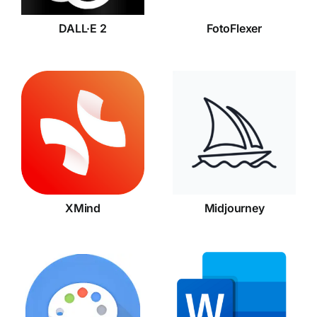
DALL·E 2
FotoFlexer
XMind
Midjourney
XMind
Midjourney
Stable
Microsoft
Diffusion