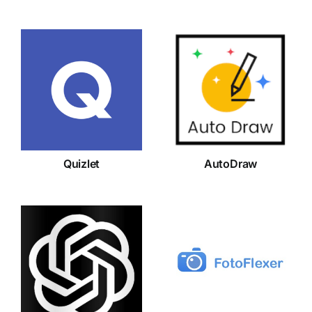
Quizlet
AutoDraw
Quizlet
AutoDraw
DALL·E 2
FotoFlexer