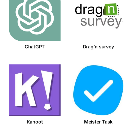
Drag’n
ChatGPT
survey
ChatGPT
Drag’n survey
Meister
Kahoot
Task
Kahoot
Meister Task