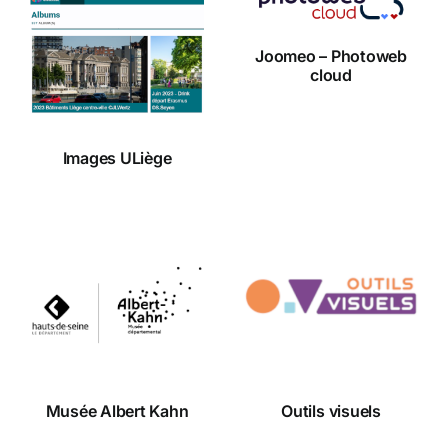
Photoweb
cloud
Images
Joomeo – Photoweb
ULiège
cloud
Images ULiège
Musée
Outils
Albert Kahn
visuels
Musée Albert Kahn
Outils visuels