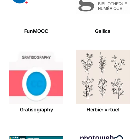
FunMOOC
Gallica
Herbier
Gratisography
virtuel
Gratisography
Herbier virtuel
Joomeo –