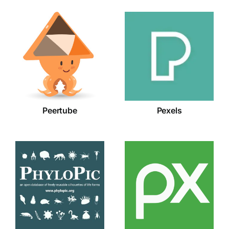
Peertube
Pexels
Peertube
Pexels
PhyloPic
Pixabay