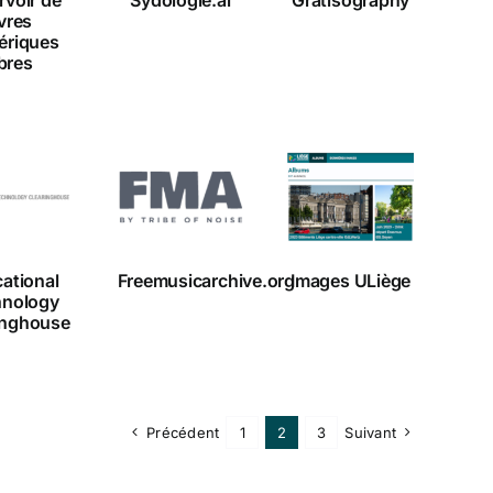
ivres
ériques
ibres
ucational
Images
chnology
Freemusicarchive.org
ULiège
earinghouse
ational
Freemusicarchive.org
Images ULiège
hnology
inghouse
Précédent
1
2
3
Suivant