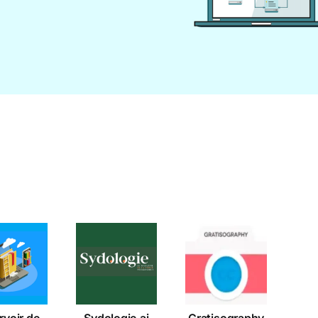
servoir
de
Sydologie.ai
Gratisography
vres
mériques
bres
rvoir de
Sydologie.ai
Gratisography