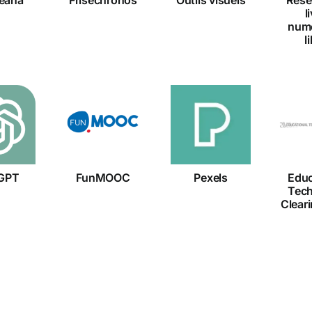
l
num
l
Ed
tGPT
FunMOOC
Pexels
Te
Cl
GPT
FunMOOC
Pexels
Educ
Tec
Clear