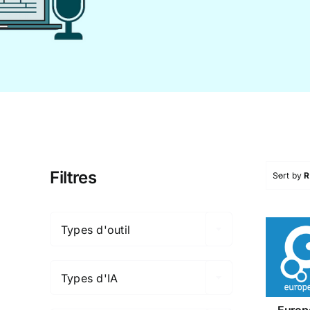
Filtres
Sort by
R

Types d'outil

Eur
Types d'IA

Europ