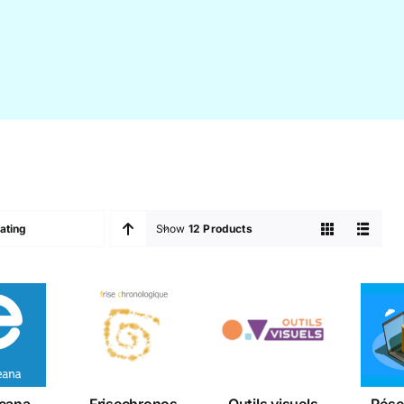
ating
Show
12 Products
Ré
Outils
opeana
Frisechronos
li
visuels
nu
li
eana
Frisechronos
Outils visuels
Rése