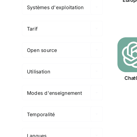
Systèmes d'exploitation

Tarif

Open source
Cha

Utilisation
Chat

Modes d'enseignement

Temporalité

Langues