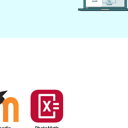
odle
PhotoMath
odle
PhotoMath