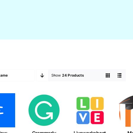
Name
Show
24 Products
flow
Grammarly
Liveworksheet
Mo
low
Grammarly
Liveworksheet
Mo