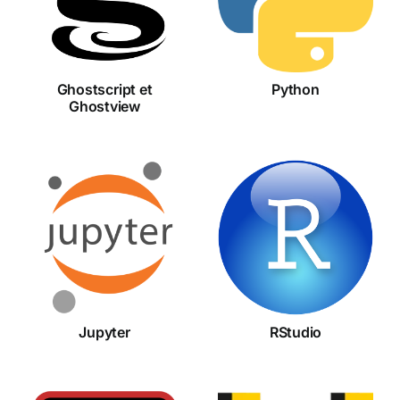
Ghostview
Ghostscript et
Python
Ghostview
Jupyter
RStudio
Jupyter
RStudio