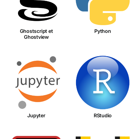
Ghostview
Ghostscript et
Python
Ghostview
Jupyter
RStudio
Jupyter
RStudio