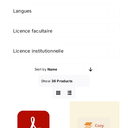
Langues

Licence facultaire

Licence institutionnelle
Sort by
Name
Show
36 Products
Adobe
Cozy
Acrobat