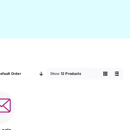
efault Order
Show
12 Products
pleLogin
Login