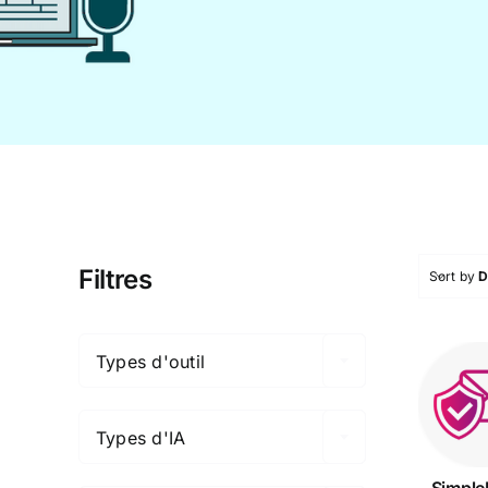
Filtres
Sort by
D

Types d'outil

Sim
Types d'IA

Simple