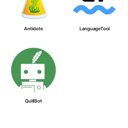
Antidote
LanguageTool
QuillBot
QuillBot