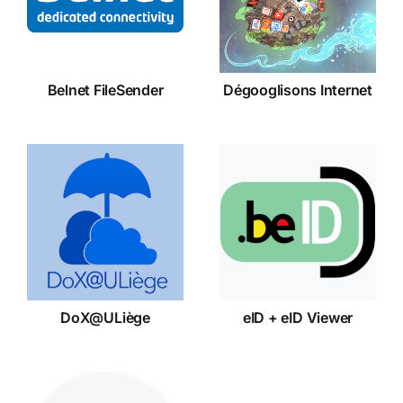
FileSender
Internet
Belnet FileSender
Dégooglisons Internet
eID + eID
DoX@ULiège
Viewer
DoX@ULiège
eID + eID Viewer