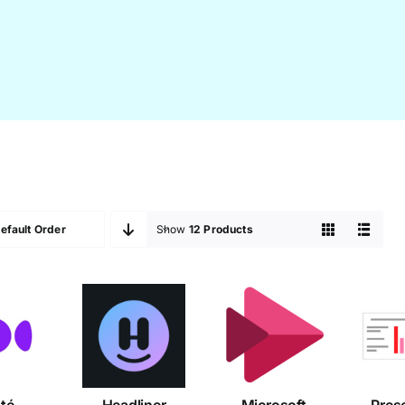
efault Order
Show
12 Products
Microsoft
pté
Headliner
Pr
Stream
té
Headliner
Microsoft
Pres