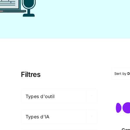
Filtres
Sort by
D

Types d'outil

Ca
Types d'IA

Cap