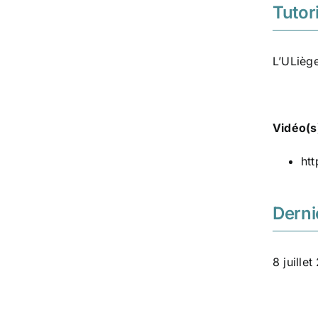
Tutori
L’ULiège
Vidéo(s
ht
Derni
8 juille