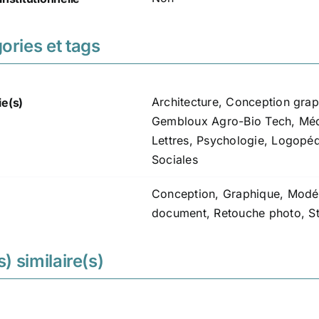
ories et tags
Architecture
,
Conception grap
ie(s)
Gembloux Agro-Bio Tech
,
Méd
Lettres
,
Psychologie, Logopédi
Sociales
Conception
,
Graphique
,
Modél
document
,
Retouche photo
,
S
s) similaire(s)