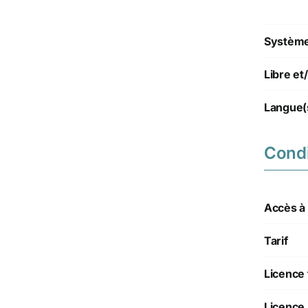
Système(
Libre e
Langue(
Condi
Accès à l
Tarif
Licence 
Licence 