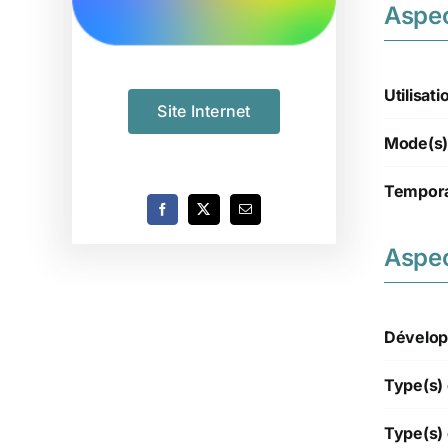
Aspe
Utilisati
Site Internet
Mode(s)
Tempora
Aspec
Dévelop
Type(s) 
Type(s) 