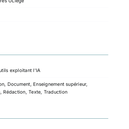
bres ULiège
tils exploitant l'IA
on
,
Document
,
Enseignement supérieur
,
e
,
Rédaction
,
Texte
,
Traduction