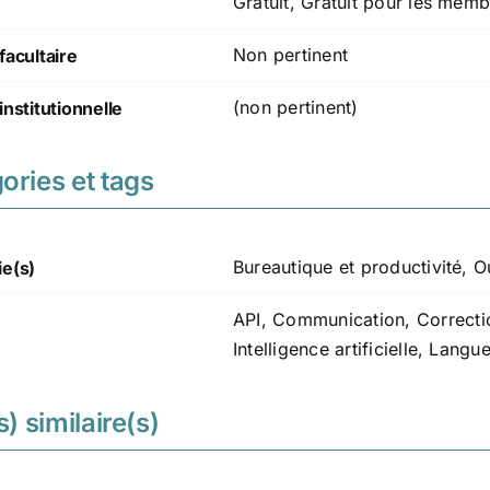
Gratuit, Gratuit pour les mem
Non pertinent
facultaire
(non pertinent)
institutionnelle
ories et tags
Bureautique et productivité
,
Ou
ie(s)
API
,
Communication
,
Correcti
Intelligence artificielle
,
Langu
s) similaire(s)