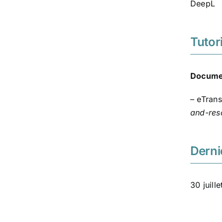
DeepL
Tutori
Docume
– eTrans
and-res
Derni
30 juill