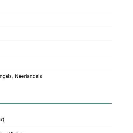
ançais, Néerlandais
ur)