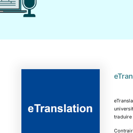
eTran
eTransla
universi
traduire
Contrair