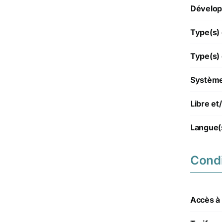
Dévelop
Type(s) 
Type(s) 
Système(
Libre e
Langue(
Condi
Accès à l