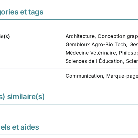
ories et tags
Architecture
,
Conception grap
ie(s)
Gembloux Agro-Bio Tech
,
Ges
Médecine Vétérinaire
,
Philosop
Sciences de l'Éducation
,
Scie
Communication
,
Marque-pag
s) similaire(s)
els et aides