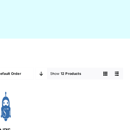
efault Order
Show
12 Products
 et
IS
 IRIS