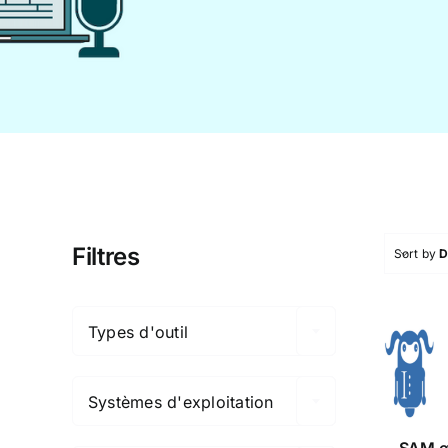
Filtres
Sort by
D

Types d'outil
SAM

IR
Systèmes d'exploitation

SAM et