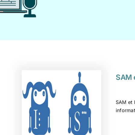
SAM e
SAM et I
informa