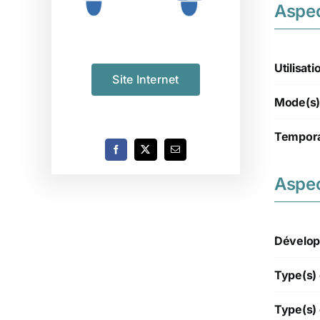
Aspe
Utilisati
Site Internet
Mode(s)
Tempora
Aspec
Dévelop
Type(s) 
Type(s) 