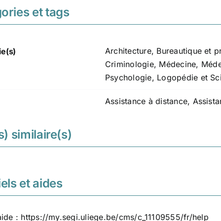
ories et tags
Architecture
,
Bureautique et p
ie(s)
Criminologie
,
Médecine
,
Méde
Psychologie, Logopédie et Sc
Assistance à distance
,
Assista
s) similaire(s)
els et aides
aide :
https://my.segi.uliege.be/cms/c_11109555/fr/help