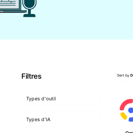
Filtres
Sort by
D

Types d'outil
Om

Calc
Types d'IA

Om