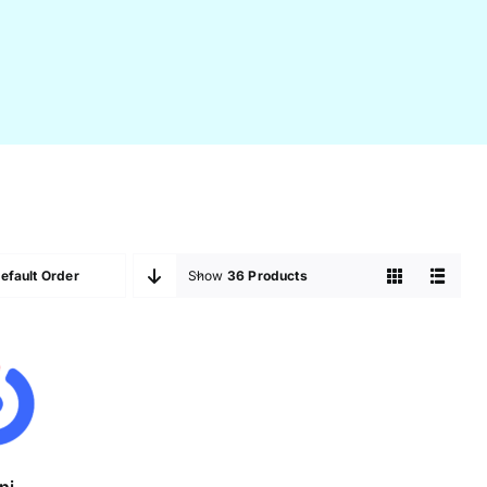
efault Order
Show
36 Products
ni
ulator
ni