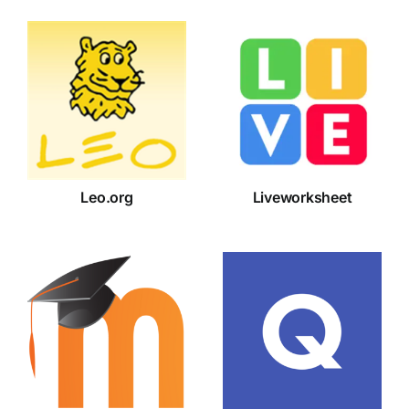
Leo.org
Liveworksheet
Leo.org
Liveworksheet
Moodle
Quizlet