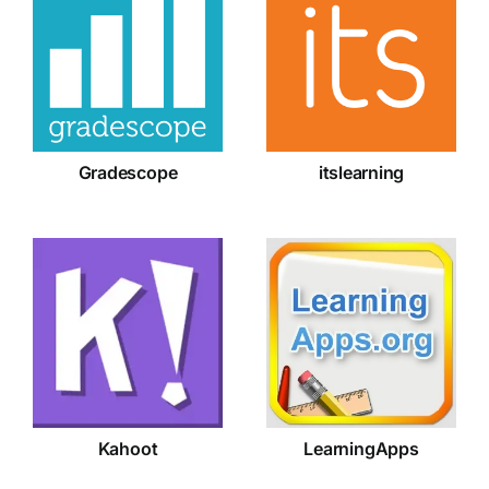
Gradescope
itslearning
Gradescope
itslearning
Kahoot
LearningApps
Kahoot
LearningApps