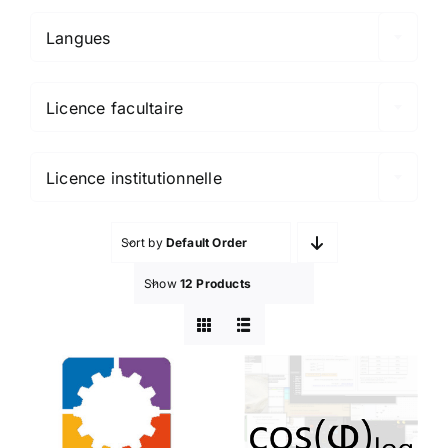
Langues

Licence facultaire

Licence institutionnelle
Sort by
Default Order
Show
12 Products
BookWidgets
Cos(phi)log