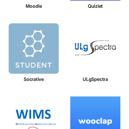
Moodle
Quizlet
Socrative
ULgSpectra
Socrative
ULgSpectra
WIMS
Wooclap