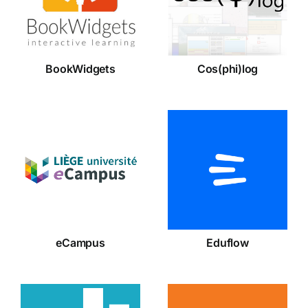
BookWidgets
Cos(phi)log
eCampus
Eduflow
eCampus
Eduflow