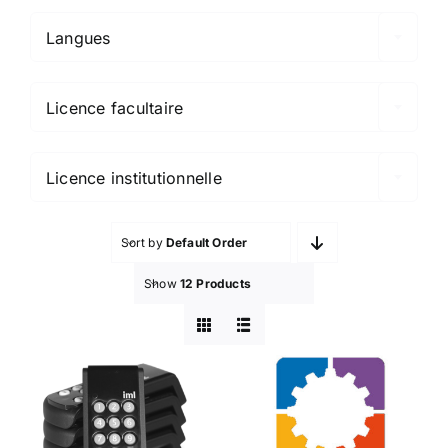
Langues

Licence facultaire

Licence institutionnelle
Sort by
Default Order
Show
12 Products
Boîtiers de
vote
BookWidgets