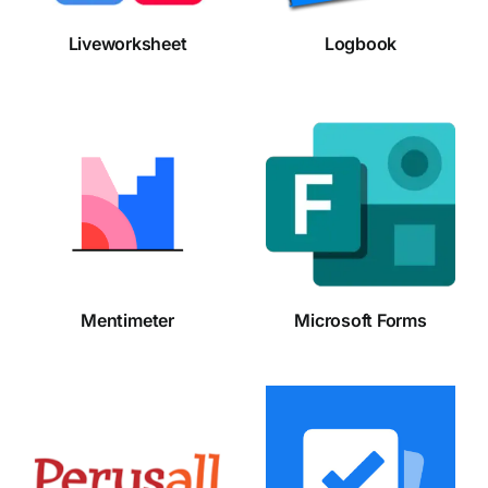
Liveworksheet
Logbook
Microsoft
Mentimeter
Forms
Mentimeter
Microsoft Forms
Perusall
Plickers