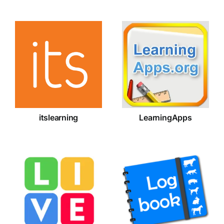
itslearning
LearningApps
itslearning
LearningApps
Liveworksheet
Logbook