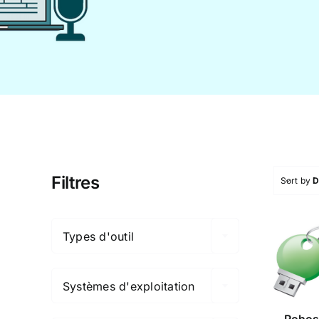
Filtres
Sort by
D

Types d'outil
Ro

Mi
Dri
Systèmes d'exploitation

Rohos