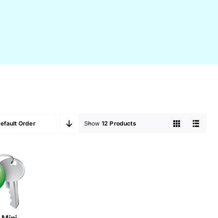
efault Order
Show
12 Products
hos
ni
ve
 Mini