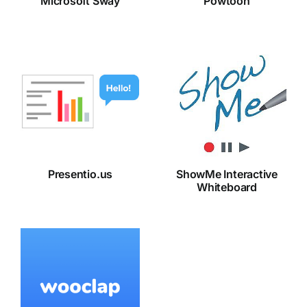
Microsoft Sway
Powtoon
ShowMe
Presentio.us
Interactive
Whiteboard
Presentio.us
ShowMe Interactive
Whiteboard
Wooclap