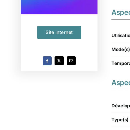
Aspe
Site Internet
Utilisati
Mode(s)
Tempora
Aspec
Dévelop
Type(s) 