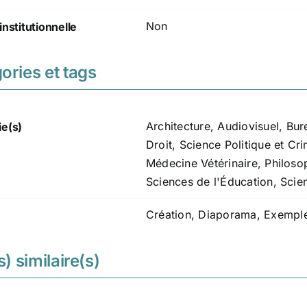
Non
institutionnelle
ories et tags
Architecture
,
Audiovisuel
,
Bur
ie(s)
Droit, Science Politique et Cr
Médecine Vétérinaire
,
Philosop
Sciences de l'Éducation
,
Scie
Création
,
Diaporama
,
Exempl
s) similaire(s)