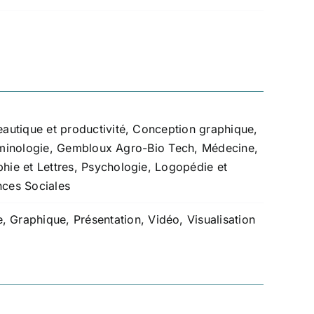
eautique et productivité
,
Conception graphique
,
iminologie
,
Gembloux Agro-Bio Tech
,
Médecine
,
hie et Lettres
,
Psychologie, Logopédie et
nces Sociales
e
,
Graphique
,
Présentation
,
Vidéo
,
Visualisation