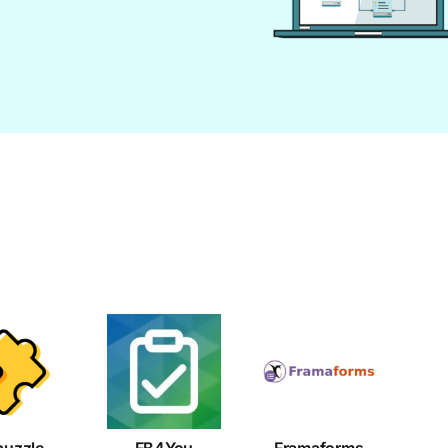
puzzle
FB4You
Framaforms
puzzle
FB4You
Framaforms