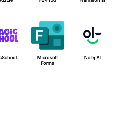
Microsoft
Nolej
gicSchool
Forms
AI
cSchool
Microsoft
Nolej AI
Forms