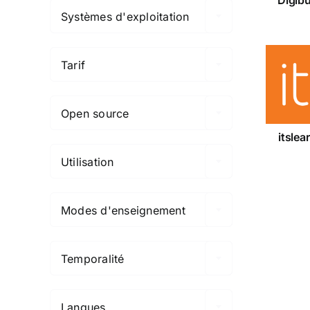
Systèmes d'exploitation

Tarif
itsl

Open source

itslea
Utilisation

Modes d'enseignement

Temporalité

Langues