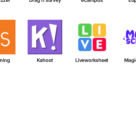
earning
Kahoot
Liveworksheet
Ma
rning
Kahoot
Liveworksheet
Magi