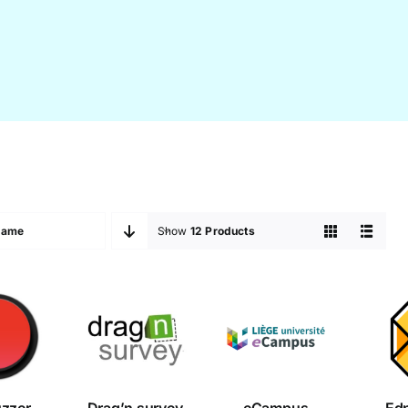
Name
Show
12 Products
Drag’n
ibuzzer
eCampus
Ed
survey
uzzer
Drag’n survey
eCampus
Ed