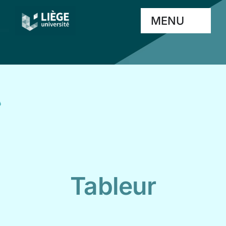
Passer
MENU
au
contenu
Accueil
Outils
Mots-clés
Glossaire
Tableur
Partage d’expérience
Midis technopédagogiques