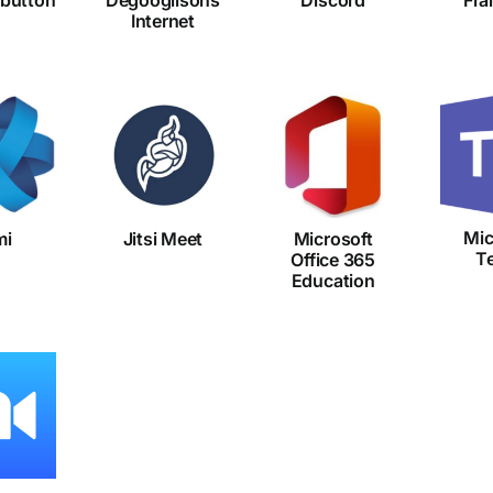
Internet
Microsoft
Mi
Jitsi
Office
mi
T
Meet
365
Education
Mic
mi
Jitsi Meet
Microsoft
T
Office 365
Education
om