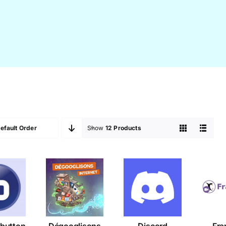
efault Order
Show
12 Products
g
Dégooglisons
ue
Discord
Fr
Internet
ton
 button
Dégooglisons
Discord
Fra