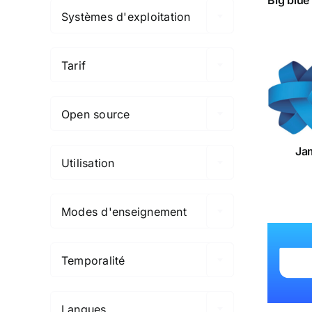
Systèmes d'exploitation

Tarif

Ja
Open source

Ja
Utilisation

Modes d'enseignement

Zo
Temporalité

Langues