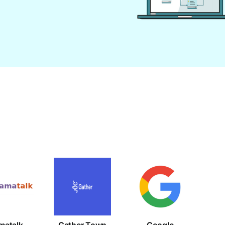
Gather
Google
amatalk
Town
Workspace
matalk
Gather Town
Google