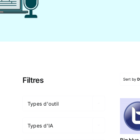
Filtres
Sort by
D

Types d'outil
Bi

bl
but
Types d'IA

Big blue