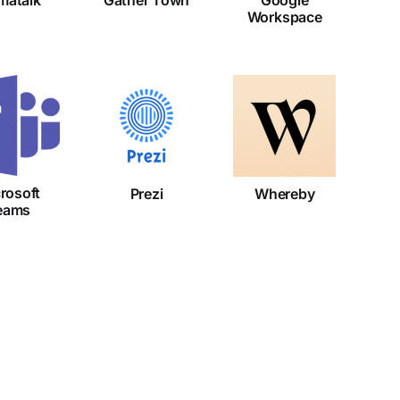
Workspace
crosoft
Prezi
Whereby
eams
rosoft
Prezi
Whereby
eams