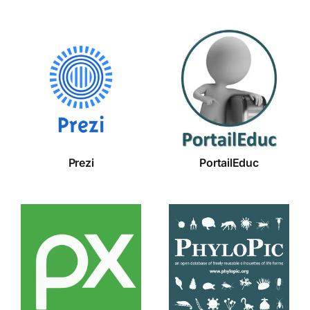
Prezi
PortailEduc
Prezi
PortailEduc
Pixabay
PhyloPic