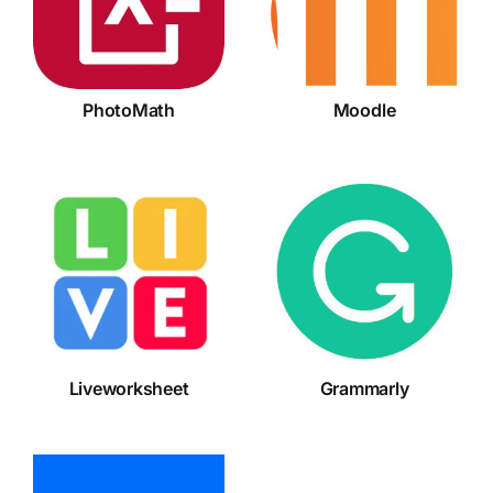
PhotoMath
Moodle
Liveworksheet
Grammarly
Liveworksheet
Grammarly