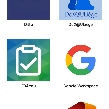
Ditto
DoX@ULiège
Google
FB4You
Workspace
FB4You
Google Workspace