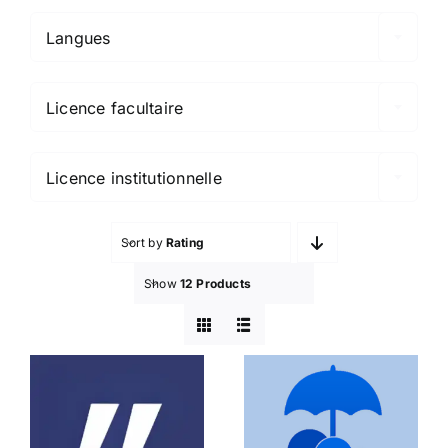
Langues

Licence facultaire

Licence institutionnelle
Sort by
Rating
Show
12 Products
Ditto
DoX@ULiège