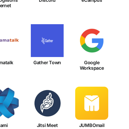
ternet
Gather
Google
amatalk
Town
Workspace
matalk
Gather Town
Google
Workspace
Jitsi
ami
JUMBOmail
Meet
Jami
Jitsi Meet
JUMBOmail