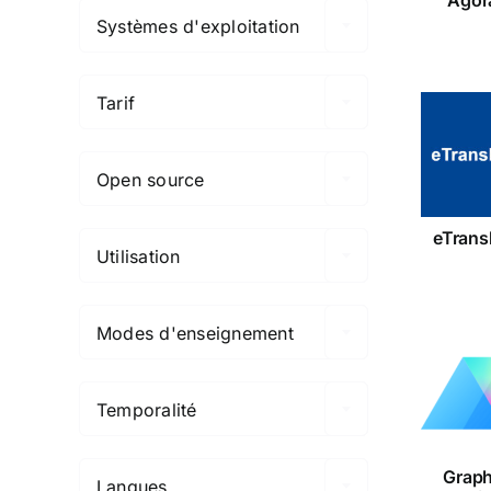
Systèmes d'exploitation

Tarif

eTra
Open source

eTrans
Utilisation

Modes d'enseignement

Gra
Pri
Temporalité

Grap
Langues