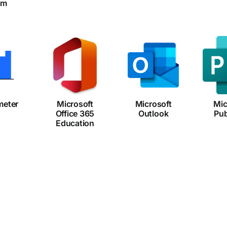
sm
Microsoft
Microsoft
Mi
Office
timeter
Outlook
Pu
365
Education
meter
Microsoft
Microsoft
Mic
Office 365
Outlook
Pub
Education