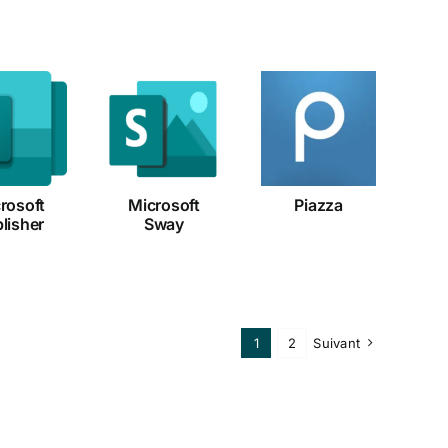
crosoft
Microsoft
Piazza
blisher
Sway
rosoft
Microsoft
Piazza
lisher
Sway
1
2
Suivant