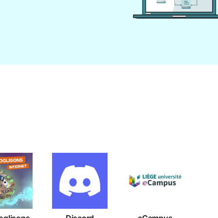
googlisons
Discord
eCampus
ternet
oglisons
Discord
eCampus