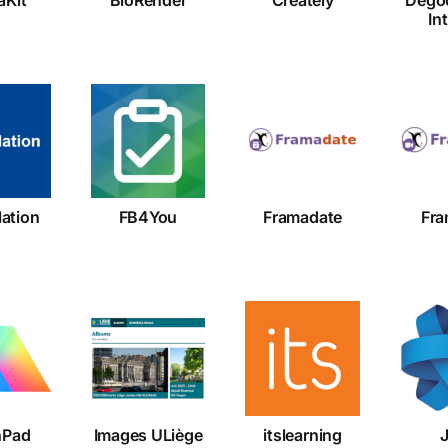
In
nslation
FB4You
Framadate
Fr
lation
FB4You
Framadate
Fra
phPad
Images
itslearning
J
sm
ULiège
hPad
Images ULiège
itslearning