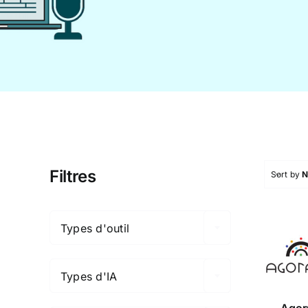
Filtres
Sort by

Types d'outil

Ago
Types d'IA

Agor