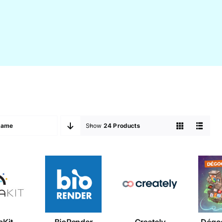
Name
Show
24 Products
Dé
raKit
BioRender
Creately
In
aKit
BioRender
Creately
Dégo