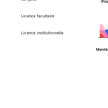
Pri

Licence facultaire

Men
Licence institutionnelle
Menti