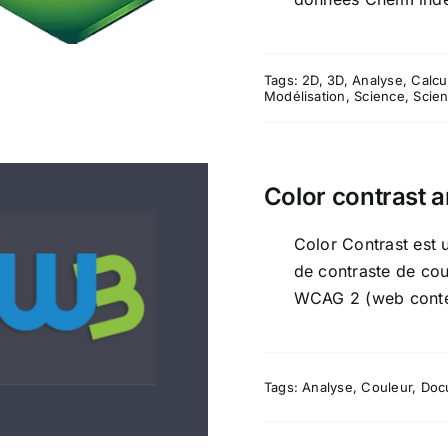
Tags:
2D
,
3D
,
Analyse
,
Calcu
Modélisation
,
Science
,
Scien
Color contrast 
Color Contrast est 
de contraste de cou
Color contrast
WCAG 2 (web content
nalyzer w3docs
Tags:
Analyse
,
Couleur
,
Doc