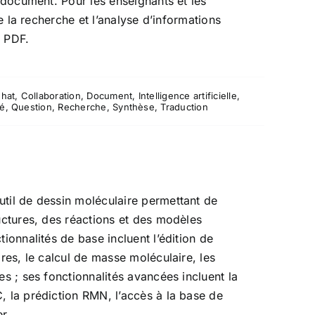
u document. Pour les enseignants et les
ie la recherche et l’analyse d’informations
 PDF.
hat
,
Collaboration
,
Document
,
Intelligence artificielle
,
té
,
Question
,
Recherche
,
Synthèse
,
Traduction
til de dessin moléculaire permettant de
uctures, des réactions et des modèles
ionnalités de base incluent l’édition de
res, le calcul de masse moléculaire, les
s ; ses fonctionnalités avancées incluent la
 la prédiction RMN, l’accès à la base de
r.