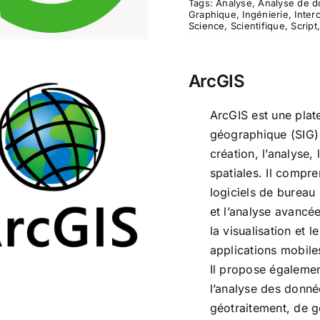
Tags:
Analyse
,
Analyse de 
Graphique
,
Ingénierie
,
Inter
Science
,
Scientifique
,
Script
ArcGIS
ArcGIS est une pla
géographique (SIG) 
création, l’analyse,
ArcGIS
spatiales. Il comp
logiciels de bureau
et l’analyse avancé
la visualisation et 
applications mobiles
Il propose égalemen
l’analyse des donné
géotraitement, de 