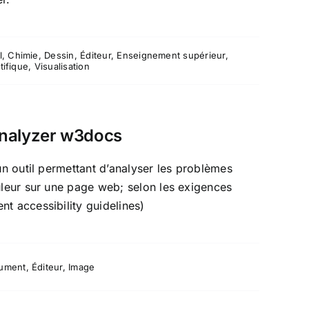
l
,
Chimie
,
Dessin
,
Éditeur
,
Enseignement supérieur
,
tifique
,
Visualisation
analyzer w3docs
un outil permettant d’analyser les problèmes
leur sur une page web; selon les exigences
 accessibility guidelines)
ument
,
Éditeur
,
Image