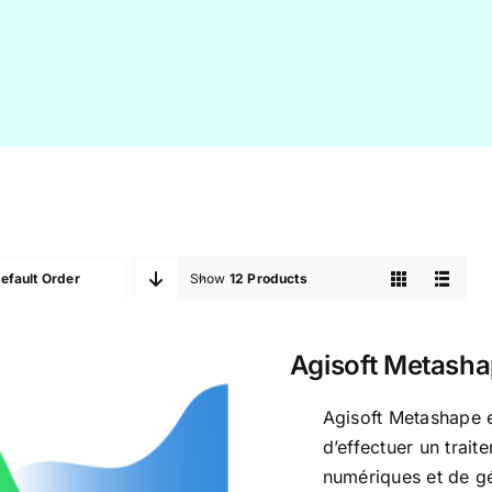
efault Order
Show
12 Products
Agisoft Metash
Agisoft Metashape es
d’effectuer un tra
numériques et de gé