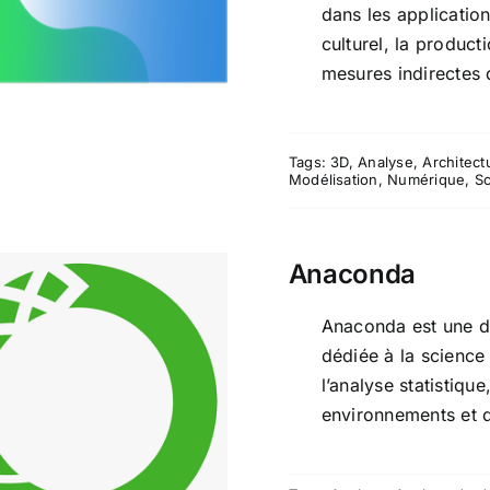
isoft Metashape
dans les applicatio
culturel, la product
mesures indirectes d
Tags:
3D
,
Analyse
,
Architect
Modélisation
,
Numérique
,
S
Anaconda
Anaconda est une di
dédiée à la science d
l’analyse statistiqu
Anaconda
environnements et d