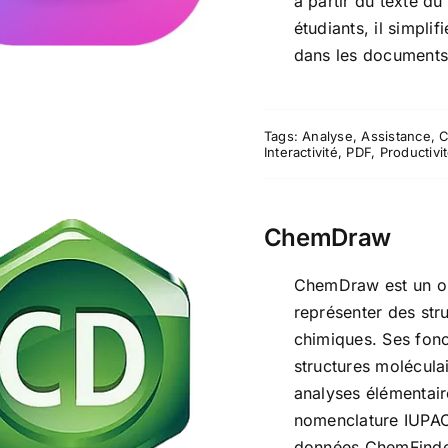
à partir du texte d
étudiants, il simplif
dans les documents
Tags:
Analyse
,
Assistance
,
C
Interactivité
,
PDF
,
Productivi
ChemDraw
ChemDraw est un ou
représenter des str
chimiques. Ses fonct
ChemDraw
structures moléculai
analyses élémentaire
nomenclature IUPAC,
données ChemFinde