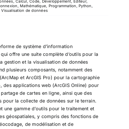
données
,
Calcul
,
Code
,
Développement
,
Éditeur
,
connexion
,
Mathématique
,
Programmation
,
Python
,
,
Visualisation de données
teforme de système d’information
qui offre une suite complète d’outils pour la
 la gestion et la visualisation de données
rend plusieurs composants, notamment des
 (ArcMap et ArcGIS Pro) pour la cartographie
e, des applications web (ArcGIS Online) pour
le partage de cartes en ligne, ainsi que des
 pour la collecte de données sur le terrain.
t une gamme d’outils pour le traitement et
es géospatiales, y compris des fonctions de
géocodage, de modélisation et de