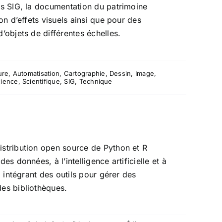
ns SIG, la documentation du patrimoine
ion d’effets visuels ainsi que pour des
’objets de différentes échelles.
ure
,
Automatisation
,
Cartographie
,
Dessin
,
Image
,
cience
,
Scientifique
,
SIG
,
Technique
stribution open source de Python et R
es données, à l’intelligence artificielle et à
e, intégrant des outils pour gérer des
es bibliothèques.