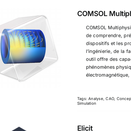
COMSOL Multip
COMSOL Multiphysics
de comprendre, préd
COMSOL
dispositifs et les 
Multiphysics
l’ingénierie, de la f
outil offre des capa
phénomènes physiq
électromagnétique, 
Tags:
Analyse
,
CAO
,
Concep
Simulation
Elicit