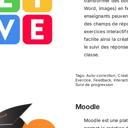
transformer des do
Word, images) en feu
Liveworksheet
enseignants peuvent
des champs de répo
exercices interactifs
facilite ainsi la cr
le suivi des réponse
classe.
Tags:
Auto-correction
,
Créat
Exercice
,
Feedback
,
Interact
Suivi de progression
Moodle
Moodle est une pla