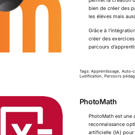
permet la création d
bien de créer des 
Moodle
les élèves mais au
Grâce à l’intégrati
créer des exercices
parcours d’apprenti
Tags:
Apprentissage
,
Auto-c
Ludification
,
Parcours péda
PhotoMath
PhotoMath est une ap
reconnaissance opti
artificielle (IA) p