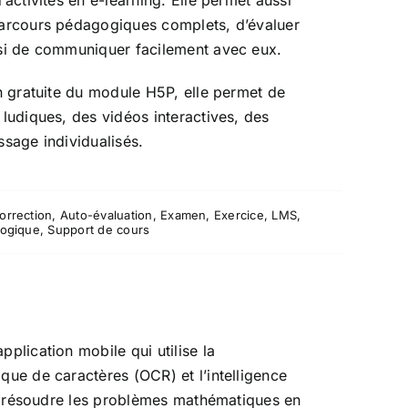
’activités en e-learning. Elle permet aussi
parcours pédagogiques complets, d’évaluer
ssi de communiquer facilement avec eux.
on gratuite du module H5P, elle permet de
 ludiques, des vidéos interactives, des
ssage individualisés.
orrection
,
Auto-évaluation
,
Examen
,
Exercice
,
LMS
,
gogique
,
Support de cours
plication mobile qui utilise la
que de caractères (OCR) et l’intelligence
our résoudre les problèmes mathématiques en