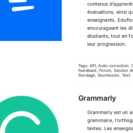
Eduflow
contenus d’apprenti
évaluations, ainsi q
enseignants. Eduflo
encourageant les di
étudiants, tout en f
leur progression.
Tags:
API
,
Auto-correction
,
Feedback
,
Forum
,
Gestion d
Sondage
,
Soumission
,
Test
Grammarly
Grammarly est un ass
grammaire, l’orthogr
textes. Les enseigna
Grammarly