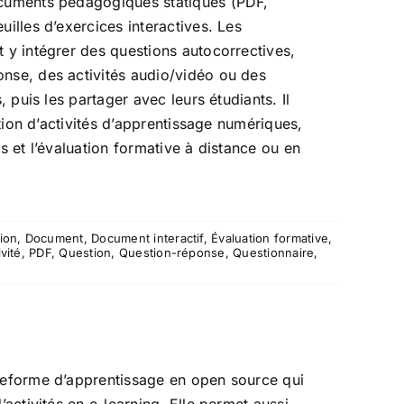
cuments pédagogiques statiques (PDF,
illes d’exercices interactives. Les
 y intégrer des questions autocorrectives,
nse, des activités audio/vidéo ou des
, puis les partager avec leurs étudiants. Il
éation d’activités d’apprentissage numériques,
s et l’évaluation formative à distance ou en
ion
,
Document
,
Document interactif
,
Évaluation formative
,
ivité
,
PDF
,
Question
,
Question-réponse
,
Questionnaire
,
teforme d’apprentissage en open source qui